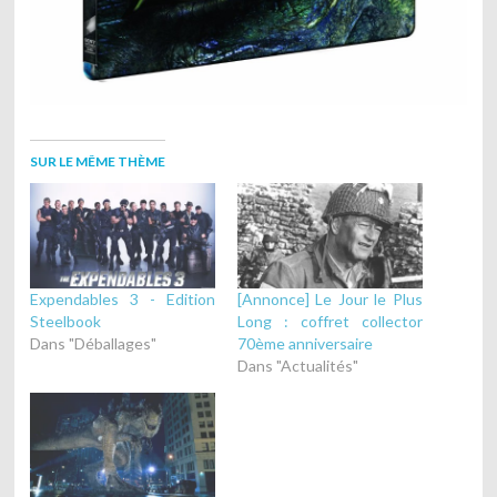
SUR LE MÊME THÈME
Expendables 3 - Edition
[Annonce] Le Jour le Plus
Steelbook
Long : coffret collector
Dans "Déballages"
70ème anniversaire
Dans "Actualités"