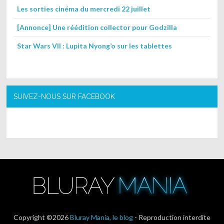
Les sorties cinéma du mercredi 22 juillet
[Annonce] Une réédition collector pour Godzilla
Star Wars VII : Lupita Nyong’o sur les tablettes
SUIVEZ-NOUS SUR FACEBOOK
Copyright ©2026
Bluray Mania, le blog
- Reproduction interdite