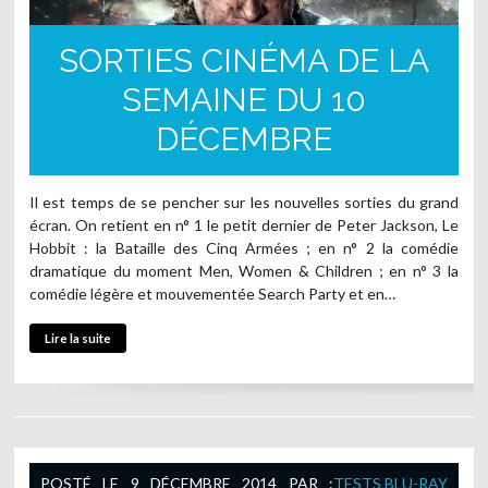
SORTIES CINÉMA DE LA
SEMAINE DU 10
DÉCEMBRE
Il est temps de se pencher sur les nouvelles sorties du grand
écran. On retient en n° 1 le petit dernier de Peter Jackson, Le
Hobbit : la Bataille des Cinq Armées ; en n° 2 la comédie
dramatique du moment Men, Women & Children ; en n° 3 la
comédie légère et mouvementée Search Party et en…
Lire la suite
POSTÉ LE
9 DÉCEMBRE 2014
PAR :
TESTS BLU-RAY