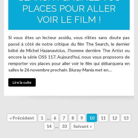
PLACES POUR ALLER
VOIR LE FILM !
Si vous êtes un lecteur assidu, vous n’êtes sans doute pas
passé à côté de notre critique du film The Search, le dernier
bébé de Michel Hazanavicius, l’homme derrière The Artist ou
encore la série OSS 117. Aujourd’hui, nous vous proposons de
remporter vos places pour aller voir le film qui débarquera en
salles le 26 novembre prochain. Bluray-Mania met en…
Lire la suite
« Précédent
1
…
6
7
8
9
10
11
12
13
14
…
33
Suivant »